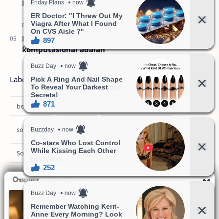
Learning
Berikut ini yang termasuk kategori pemikiran
komputasional adalah
Labels
berita
Loker
soal informatika
soal kka
Soal Koding dan Kecerdasan Artifisial
Soal Matematika
soal pkn
timnas indonesia