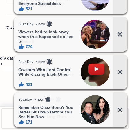
©
2026
‧
Baca Informasi
. All rights reserved.
div data-type="_mgwidget" data-widget-id="1832519">
<