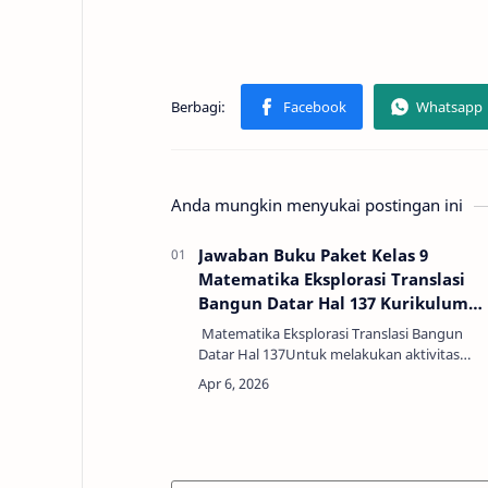
Anda mungkin menyukai postingan ini
Jawaban Buku Paket Kelas 9
Matematika Eksplorasi Translasi
Bangun Datar Hal 137 Kurikulum
Merdeka
Matematika Eksplorasi Translasi Bangun
Datar Hal 137Untuk melakukan aktivitas
ekplorasi ini, terlebih dahulu kalian siapkan
kertas berpetak dan gunting. Setelah siap,
lakukan…