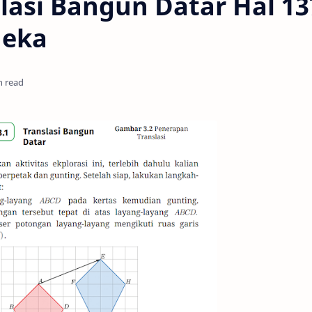
slasi Bangun Datar Hal 13
deka
n read