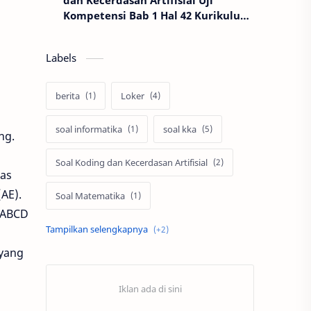
dan Kecerdasan Artifisial Uji
Kompetensi Bab 1 Hal 42 Kurikulum
Deep Learning
Labels
berita
Loker
soal informatika
soal kka
ng.
Soal Koding dan Kecerdasan Artifisial
tas
AE).
Soal Matematika
g ABCD
soal pkn
timnas indonesia
ayang